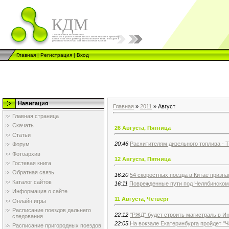
КДМ
Главная
|
Регистрация
|
Вход
Навигация
Главная
»
2011
»
Август
Главная страница
Скачать
26 Августа, Пятница
Статьи
20:46
Расхитителям дизельного топлива -
Форум
Фотоархив
12 Августа, Пятница
Гостевая книга
Обратная связь
16:20
54 скоростных поезда в Китае призн
Каталог сайтов
16:11
Поврежденные пути под Челябинском 
Информация о сайте
11 Августа, Четверг
Онлайн игры
Расписание поездов дальнего
22:12
"РЖД" будет строить магистраль в И
следования
22:05
На вокзале Екатеринбурга пройдет "
Расписание пригородных поездов