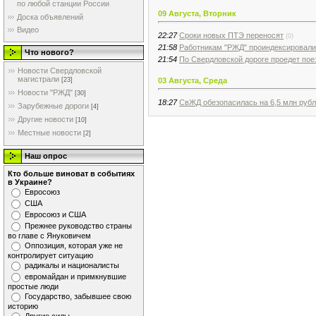
по любой станции России
09 Августа, Вторник
Доска объявлений
Видео
22:27
Сроки новых ПТЭ переносят
(0)
21:58
Работникам "РЖД" проиндексировали
Что нового?
21:54
По Свердловской дороге проедет пое
Новости Свердловской
магистрали
03 Августа, Среда
[23]
Новости "РЖД"
[30]
18:27
СвЖД обезопасилась на 6,5 млн руб
Зарубежные дороги
[4]
Другие новости
[10]
Местные новости
[2]
Наш опрос
Кто больше виноват в событиях
в Украине?
Евросоюз
США
Евросоюз и США
Прежнее руководство страны
во главе с Януковичем
Оппозиция, которая уже не
контролирует ситуацию
радикалы и националисты
евромайдан и примкнувшие
простые люди
Государство, забывшее свою
историю