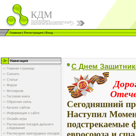
КДМ
Главная
|
Регистрация
|
Вход
Навигация
С Днем Защитник
Главная страница
Скачать
Доро
Статьи
Форум
Отече
Фотоархив
Гостевая книга
Сегодняшний пра
Обратная связь
Каталог сайтов
Наступил Момен
Информация о сайте
Онлайн игры
подстрекаемые 
Расписание поездов дальнего
следования
евросоюза и сша
Расписание пригородных поездов