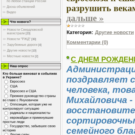
по любой станции России
разрушить векам
Доска объявлений
Видео
дальше »
Что нового?
Новости Свердловской
Категория:
Другие новости
магистрали
[23]
Новости "РЖД"
[30]
Комментарии (0)
Зарубежные дороги
[4]
Другие новости
[10]
Местные новости
[2]
С ДНЕМ РОЖДЕНИ
Наш опрос
Администраци
Кто больше виноват в событиях
поздравляет 
в Украине?
Евросоюз
США
человека, тов
Евросоюз и США
Прежнее руководство страны
Михайловича -
во главе с Януковичем
Оппозиция, которая уже не
восстановител
контролирует ситуацию
радикалы и националисты
сортировочный
евромайдан и примкнувшие
простые люди
Государство, забывшее свою
семейного бла
историю
Другие силы