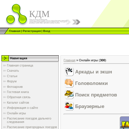
КДМ
Главная
|
Регистрация
|
Вход
Навигация
Главная
»
Онлайн игры
(
300
)
Главная страница
Аркады и экшн
Скачать
Статьи
Форум
Головоломки
Фотоархив
Гостевая книга
Поиск предметов
Обратная связь
Каталог сайтов
Браузерные
Информация о сайте
Онлайн игры
Расписание поездов дальнего
следования
Расписание пригородных поездов