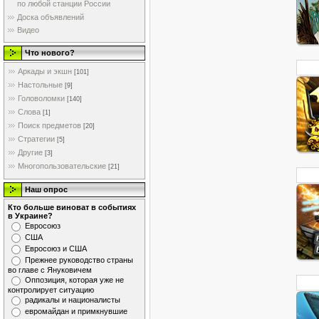
по любой станции России
Доска объявлений
Видео
Что нового?
Аркады и экшн
[101]
Настольные
[9]
Головоломки
[140]
Слова
[1]
Поиск предметов
[20]
Стратегии
[5]
Другие
[3]
Многопользовательские
[21]
Наш опрос
Кто больше виноват в событиях
в Украине?
Евросоюз
США
Евросоюз и США
Прежнее руководство страны
во главе с Януковичем
Оппозиция, которая уже не
контролирует ситуацию
радикалы и националисты
евромайдан и примкнувшие